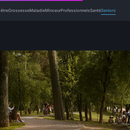
-être
Grossesse
Maladie
Minceur
Professionnels
Santé
Seniors