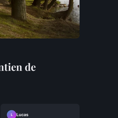
ntien de
Lucas
L